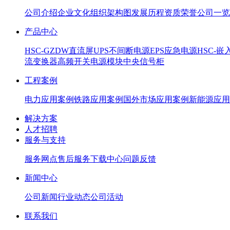
公司介绍
企业文化
组织架构图
发展历程
资质荣誉
公司一览
产品中心
HSC-GZDW直流屏
UPS不间断电源
EPS应急电源
HSC-
流变换器
高频开关电源模块
中央信号柜
工程案例
电力应用案例
铁路应用案例
国外市场应用案例
新能源应用
解决方案
人才招聘
服务与支持
服务网点
售后服务
下载中心
问题反馈
新闻中心
公司新闻
行业动态
公司活动
联系我们